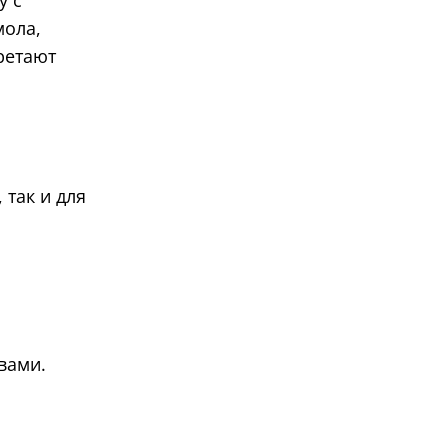
у с
мола,
ретают
 так и для
вами.