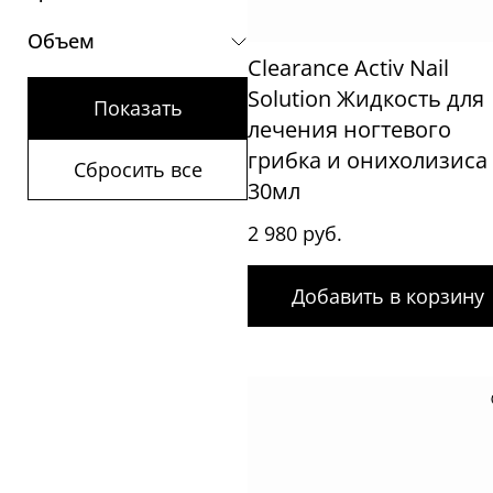
Объем
Clearance Activ Nail
Solution Жидкость для
Показать
лечения ногтевого
грибка и онихолизиса
Сбросить все
30мл
2 980 руб.
Добавить в корзину