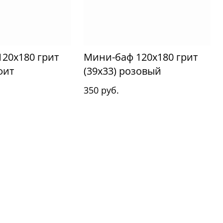
20x180 грит
Мини-баф 120x180 грит
фит
(39x33) розовый
350 руб.