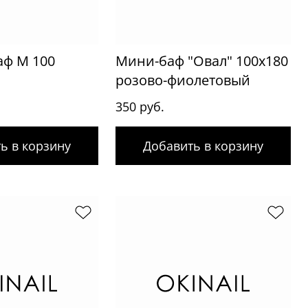
аф М 100
Мини-баф "Овал" 100x180
розово-фиолетовый
350 руб.
ь в корзину
Добавить в корзину