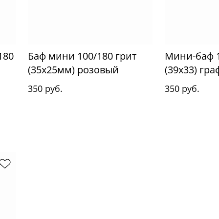
180
Баф мини 100/180 грит
Мини-баф 1
(35x25мм) розовый
(39x33) гра
350 руб.
350 руб.