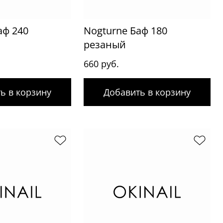
аф 240
Nogturne Баф 180
резаный
660 руб.
ь в корзину
Добавить в корзину