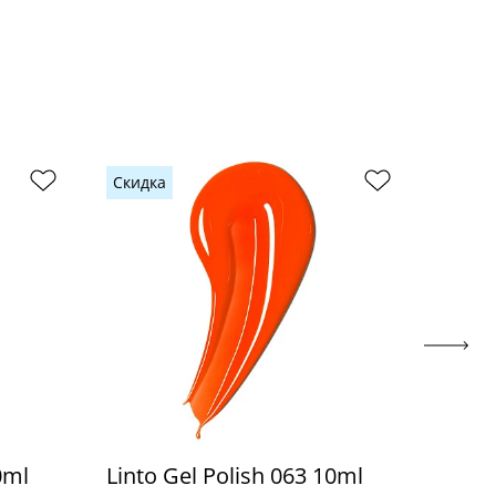
Скидка
Скидк
0ml
Linto Gel Polish 063 10ml
Linto