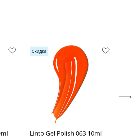
Скидка
Скидк
0ml
Linto Gel Polish 063 10ml
Linto