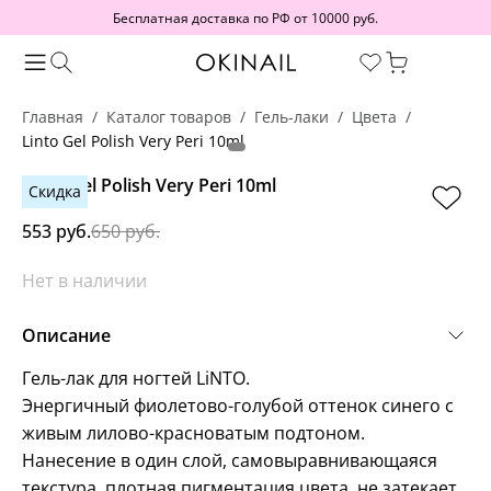
Бесплатная доставка по РФ от 10000 руб.
Главная
Каталог товаров
Гель-лаки
Цвета
Linto Gel Polish Very Peri 10ml
Linto Gel Polish Very Peri 10ml
Скидка
553 руб.
650 руб.
Нет в наличии
Описание
Гель-лак для ногтей LiNTO.
Энергичный фиолетово-голубой оттенок синего с
живым лилово-красноватым подтоном.
Нанесение в один слой, самовыравнивающаяся
текстура, плотная пигментация цвета, не затекает