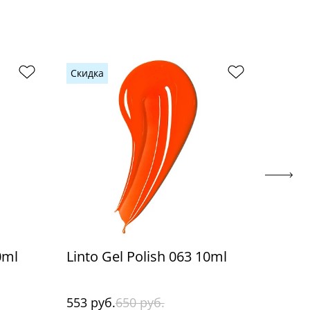
Скидка
Скидк
0ml
Linto Gel Polish 063 10ml
Linto
553 руб.
650 руб.
553 р