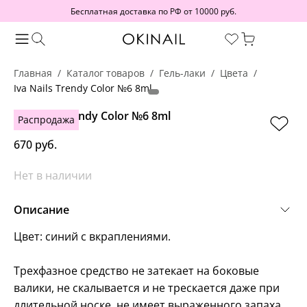
Бесплатная доставка по РФ от 10000 руб.
Главная
Каталог товаров
Гель-лаки
Цвета
Iva Nails Trendy Color №6 8ml
Iva Nails Trendy Color №6 8ml
Распродажа
670 руб.
Нет в наличии
Описание
Цвет: синий с вкраплениями.
Трехфазное средство не затекает на боковые
валики, не скалывается и не трескается даже при
длительной носке, не имеет выраженного запаха.