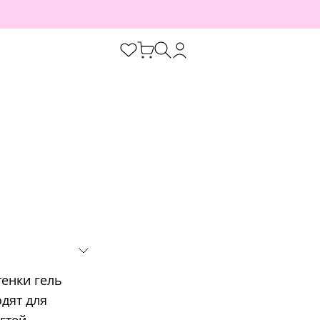
енки гель
дят для