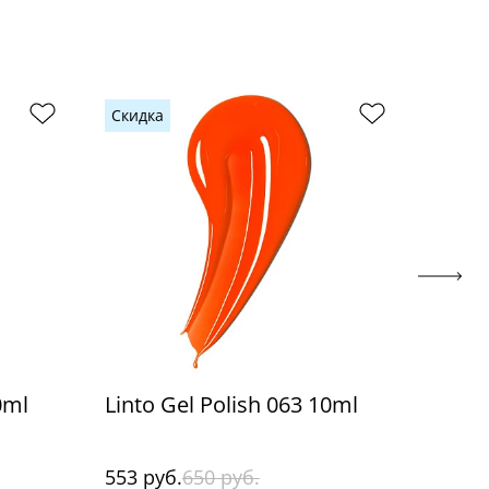
Скидка
Скидк
0ml
Linto Gel Polish 063 10ml
Linto
553 руб.
650 руб.
553 р