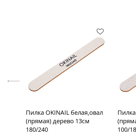
Пилка OKINAIL белая,овал
Пилка
(прямая) дерево 13см
(прям
180/240
100/1