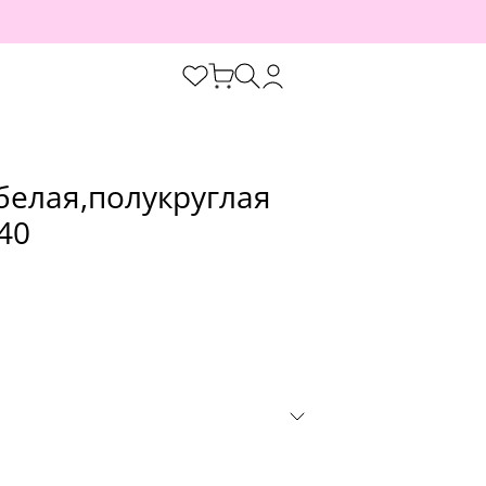
белая,полукруглая
40