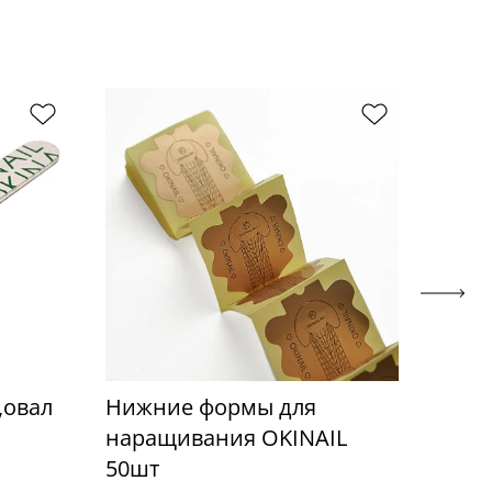
,овал
Нижние формы для
Прос
наращивания OKINAIL
OKIN
50шт