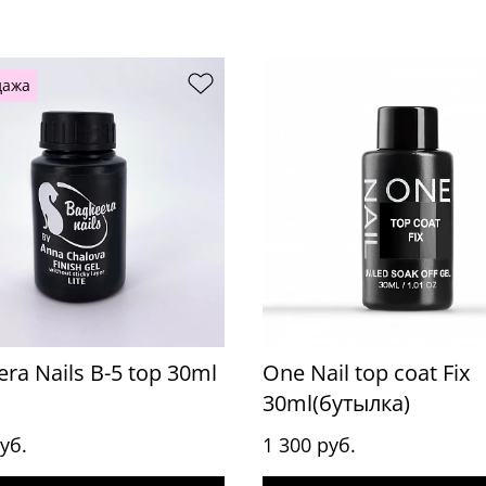
дажа
ra Nails B-5 top 30ml
One Nail top coat Fix
30ml(бутылка)
уб.
1 300 руб.