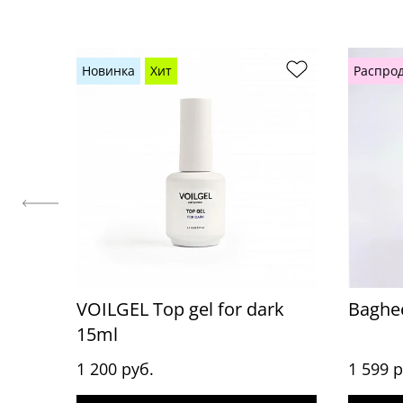
Новинка
Хит
Распро
VOILGEL Top gel for dark
Baghee
15ml
1 200 руб.
1 599 р