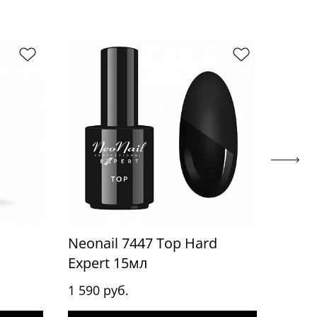
Neonail 7447 Top Hard
Neona
Expert 15мл
EXPE
1 590 руб.
1 590