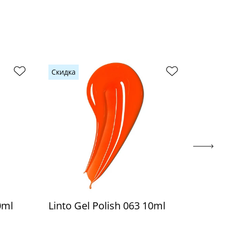
Скидка
Скидк
0ml
Linto Gel Polish 063 10ml
Linto