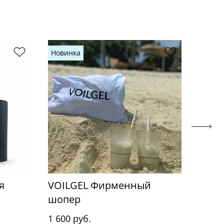
Новинка
я
VOILGEL Фирменный
Neona
шопер
EXPE
1 600 руб.
1 890