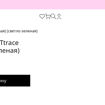
ая) (светло-зеленая)
Ttrace
леная)
ину