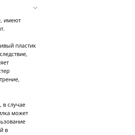
, имеют
т.
сивый пластик
следствие,
ляет
стер
трение,
, в случае
илка может
льзование
й в