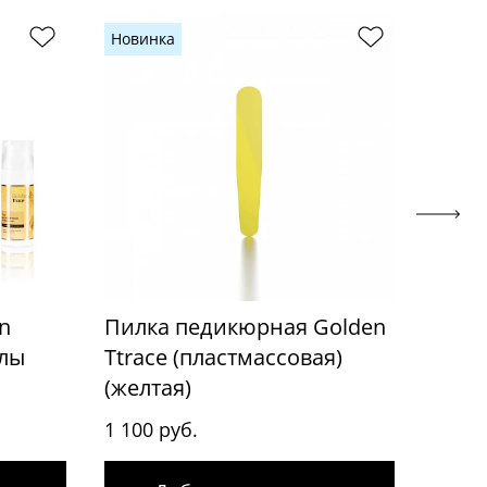
Новинка
Новин
n
Пилка педикюрная Golden
Пилк
йлы
Ttrace (пластмассовая)
Ttrac
(желтая)
(синя
1 100 руб.
1 100